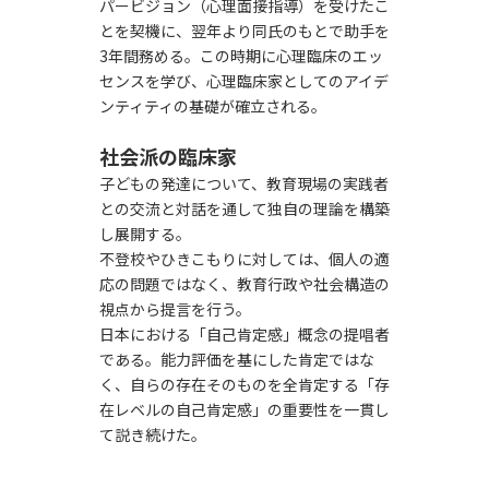
パービジョン（心理面接指導）を受けたこ
とを契機に、翌年より同氏のもとで助手を
3年間務める。この時期に心理臨床のエッ
センスを学び、心理臨床家としてのアイデ
ンティティの基礎が確立される。
社会派の臨床家
子どもの発達について、教育現場の実践者
との交流と対話を通して独自の理論を構築
し展開する。
不登校やひきこもりに対しては、個人の適
応の問題ではなく、教育行政や社会構造の
視点から提言を行う。
日本における「自己肯定感」概念の提唱者
である。能力評価を基にした肯定ではな
く、自らの存在そのものを全肯定する「存
在レベルの自己肯定感」の重要性を一貫し
て説き続けた。