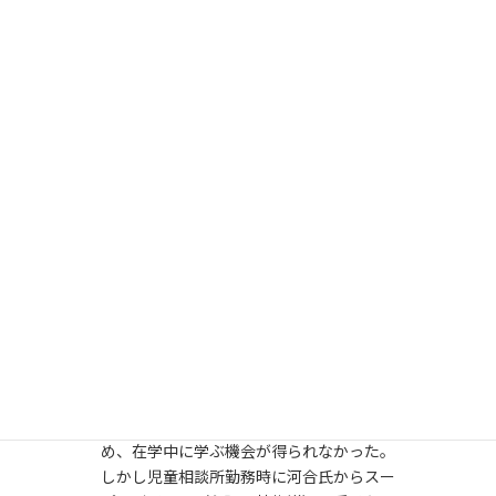
歳）。
学歴・職歴
1967年 京都大学教育学部 卒業
1972年 京都大学大学院教育学研究科博士
課程 単位修得満期退学
1972年 京都府立児童相談所 教育相談員
（嘱託）
1973年 京都大学教育学部 助手
1976年 大阪電気通信大学助教授
（1985年より教授）
1995年 立命館大学産業社会学部教授
（2001年応用人間科学科教授）
2014年 同大学退職、名誉教授
研鑽
高垣氏は河合隼雄氏の京都大学着任(1972
年)と自身の大学院課程修了が重なったた
め、在学中に学ぶ機会が得られなかった。
しかし児童相談所勤務時に河合氏からスー