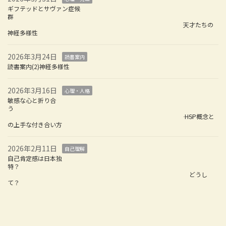
ギフテッドとサヴァン症候
群
天才たちの
神経多様性
2026年3月24日
読書案内
読書案内(2)神経多様性
2026年3月16日
心理・人格
敏感な心と折り合
う
―― HSP概念と
の上手な付き合い方
2026年2月11日
自己理解
自己肯定感は日本独
特？
どうし
て？